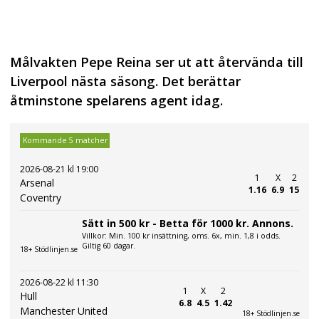
Målvakten Pepe Reina ser ut att återvända till
Liverpool nästa säsong. Det berättar
åtminstone spelarens agent idag.
Kommande 5 matcher
2026-08-21 kl 19:00
1
X
2
Arsenal
1.16
6.9
15
Coventry
Sätt in 500 kr - Betta för 1000 kr. Annons.
Villkor: Min. 100 kr insättning, oms. 6x, min. 1,8 i odds.
Giltig 60 dagar.
18+ Stödlinjen.se
2026-08-22 kl 11:30
1
X
2
Hull
6.8
4.5
1.42
Manchester United
18+ Stödlinjen.se