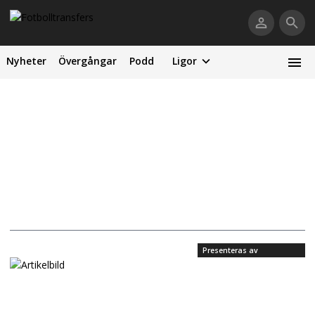
Nyheter
Övergångar
Podd
Ligor
Presenteras av