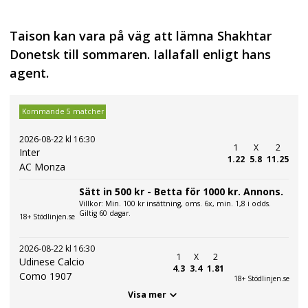
Taison kan vara på väg att lämna Shakhtar
Donetsk till sommaren. Iallafall enligt hans
agent.
Kommande 5 matcher
2026-08-22 kl 16:30
1
X
2
Inter
1.22
5.8
11.25
AC Monza
Sätt in 500 kr - Betta för 1000 kr. Annons.
Villkor: Min. 100 kr insättning, oms. 6x, min. 1,8 i odds.
Giltig 60 dagar.
18+ Stödlinjen.se
2026-08-22 kl 16:30
1
X
2
Udinese Calcio
4.3
3.4
1.81
Como 1907
18+ Stödlinjen.se
Visa mer