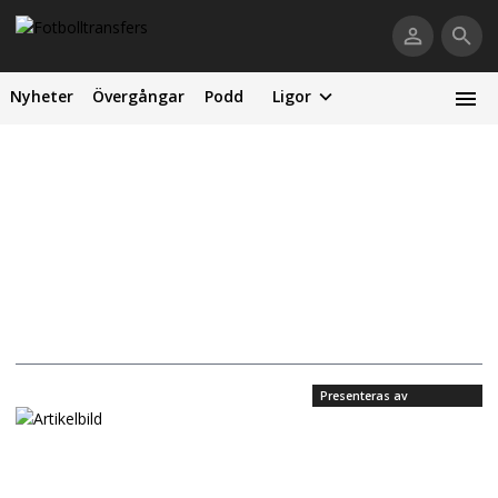
Nyheter
Övergångar
Podd
Ligor
Presenteras av