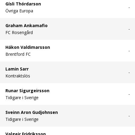
Gísli Thórdarson
-
Övriga Europa
Graham Ankamafio
-
FC Rosengård
Hákon Valdimarsson
-
Brentford FC
Lamin Sarr
-
Kontraktslös
Runar Sigurgeirsson
-
Tidigare i Sverige
Sveinn Aron Gudjohnsen
-
Tidigare i Sverige
Valgeir Fridriksson