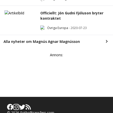
Officiellt: Jón Gudni Fjóluson bryter
kontraktet
Övriga Europa
-
2020-07-23
Alla nyheter om Magnús Agnar Magnússon
Annons:
©
2026
Fotbolltransfers.com