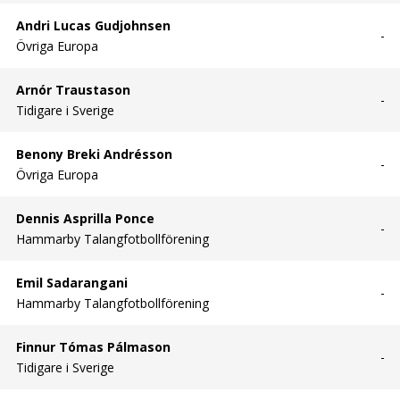
Andri Lucas Gudjohnsen
-
Övriga Europa
Arnór Traustason
-
Tidigare i Sverige
Benony Breki Andrésson
-
Övriga Europa
Dennis Asprilla Ponce
-
Hammarby Talangfotbollförening
Emil Sadarangani
-
Hammarby Talangfotbollförening
Finnur Tómas Pálmason
-
Tidigare i Sverige